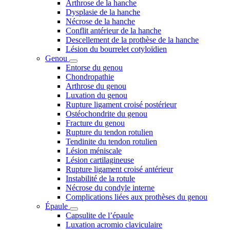
Arthrose de la hanche
Dysplasie de la hanche
Nécrose de la hanche
Conflit antérieur de la hanche
Descellement de la prothèse de la hanche
Lésion du bourrelet cotyloïdien
Genou
Entorse du genou
Chondropathie
Arthrose du genou
Luxation du genou
Rupture ligament croisé postérieur
Ostéochondrite du genou
Fracture du genou
Rupture du tendon rotulien
Tendinite du tendon rotulien
Lésion méniscale
Lésion cartilagineuse
Rupture ligament croisé antérieur
Instabilité de la rotule
Nécrose du condyle interne
Complications liées aux prothèses du genou
Épaule
Capsulite de l’épaule
Luxation acromio claviculaire