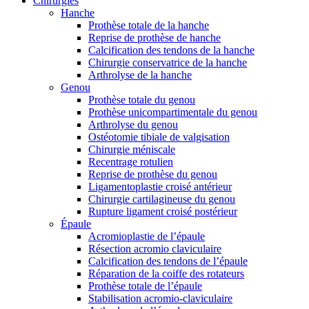
Chirurgies
Hanche
Prothèse totale de la hanche
Reprise de prothèse de hanche
Calcification des tendons de la hanche
Chirurgie conservatrice de la hanche
Arthrolyse de la hanche
Genou
Prothèse totale du genou
Prothèse unicompartimentale du genou
Arthrolyse du genou
Ostéotomie tibiale de valgisation
Chirurgie méniscale
Recentrage rotulien
Reprise de prothèse du genou
Ligamentoplastie croisé antérieur
Chirurgie cartilagineuse du genou
Rupture ligament croisé postérieur
Épaule
Acromioplastie de l’épaule
Résection acromio claviculaire
Calcification des tendons de l’épaule
Réparation de la coiffe des rotateurs
Prothèse totale de l’épaule
Stabilisation acromio-claviculaire