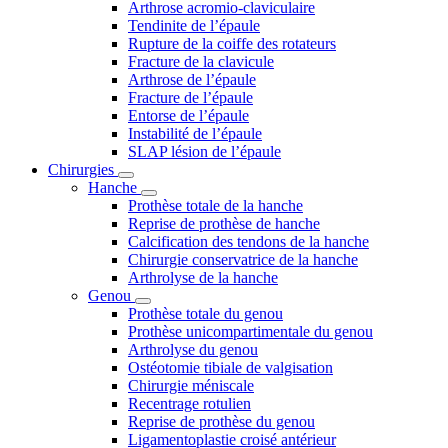
Arthrose acromio-claviculaire
Tendinite de l’épaule
Rupture de la coiffe des rotateurs
Fracture de la clavicule
Arthrose de l’épaule
Fracture de l’épaule
Entorse de l’épaule
Instabilité de l’épaule
SLAP lésion de l’épaule
Chirurgies
Hanche
Prothèse totale de la hanche
Reprise de prothèse de hanche
Calcification des tendons de la hanche
Chirurgie conservatrice de la hanche
Arthrolyse de la hanche
Genou
Prothèse totale du genou
Prothèse unicompartimentale du genou
Arthrolyse du genou
Ostéotomie tibiale de valgisation
Chirurgie méniscale
Recentrage rotulien
Reprise de prothèse du genou
Ligamentoplastie croisé antérieur