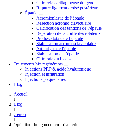
Chirurgie cartilagineuse du genou
Rupture ligament croisé postérieur
Épaule
Acromioplastie de l’épaule
Résection acromio claviculaire
Calcification des tendons de l’épaule
Réparation de la coiffe des rotateurs
Prothèse totale de l’épaule
Stabilisation acromio-claviculaire
Arthrolyse de l’épaule
Stabilisation de l’épaule
Chirurgie du biceps
Traitements bio régénérants
Injections PRP & acide hyaluronique
Injection et infiltration
Injections plaquettaires
Blog
Accueil
I
Blog
I
Genou
I
Opération du ligament croisé antérieur