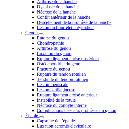
Arthrose de la hanche
Dysplasie de la hanche
Nécrose de la hanche
Conflit antérieur de la hanche
Descellement de la prothèse de la hanche
Lésion du bourrelet cotyloïdien
Genou
Entorse du genou
Chondropathie
Arthrose du genou
Luxation du genou
Rupture ligament croisé postérieur
Ostéochondrite du genou
Fracture du genou
Rupture du tendon rotulien
Tendinite du tendon rotulien
Lésion méniscale
Lésion cartilagineuse
Rupture ligament croisé antérieur
Instabilité de la rotule
Nécrose du condyle interne
Complications liées aux prothèses du genou
Épaule
Capsulite de l’épaule
Luxation acromio claviculaire