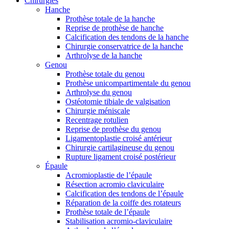
Chirurgies
Hanche
Prothèse totale de la hanche
Reprise de prothèse de hanche
Calcification des tendons de la hanche
Chirurgie conservatrice de la hanche
Arthrolyse de la hanche
Genou
Prothèse totale du genou
Prothèse unicompartimentale du genou
Arthrolyse du genou
Ostéotomie tibiale de valgisation
Chirurgie méniscale
Recentrage rotulien
Reprise de prothèse du genou
Ligamentoplastie croisé antérieur
Chirurgie cartilagineuse du genou
Rupture ligament croisé postérieur
Épaule
Acromioplastie de l’épaule
Résection acromio claviculaire
Calcification des tendons de l’épaule
Réparation de la coiffe des rotateurs
Prothèse totale de l’épaule
Stabilisation acromio-claviculaire