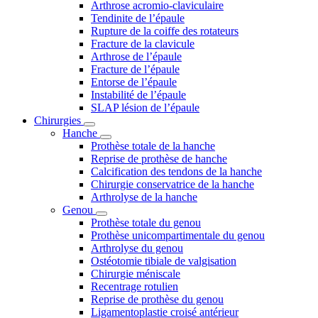
Arthrose acromio-claviculaire
Tendinite de l’épaule
Rupture de la coiffe des rotateurs
Fracture de la clavicule
Arthrose de l’épaule
Fracture de l’épaule
Entorse de l’épaule
Instabilité de l’épaule
SLAP lésion de l’épaule
Chirurgies
Hanche
Prothèse totale de la hanche
Reprise de prothèse de hanche
Calcification des tendons de la hanche
Chirurgie conservatrice de la hanche
Arthrolyse de la hanche
Genou
Prothèse totale du genou
Prothèse unicompartimentale du genou
Arthrolyse du genou
Ostéotomie tibiale de valgisation
Chirurgie méniscale
Recentrage rotulien
Reprise de prothèse du genou
Ligamentoplastie croisé antérieur