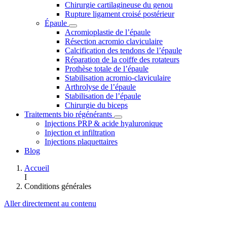
Chirurgie cartilagineuse du genou
Rupture ligament croisé postérieur
Épaule
Acromioplastie de l’épaule
Résection acromio claviculaire
Calcification des tendons de l’épaule
Réparation de la coiffe des rotateurs
Prothèse totale de l’épaule
Stabilisation acromio-claviculaire
Arthrolyse de l’épaule
Stabilisation de l’épaule
Chirurgie du biceps
Traitements bio régénérants
Injections PRP & acide hyaluronique
Injection et infiltration
Injections plaquettaires
Blog
Accueil
I
Conditions générales
Aller directement au contenu