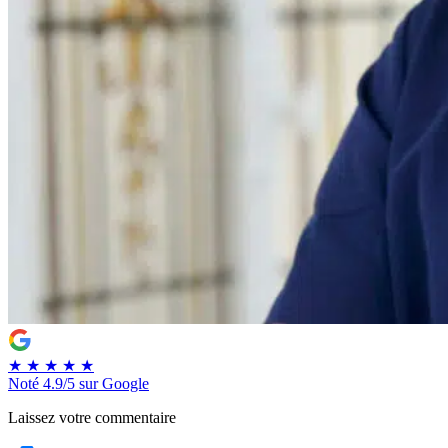
★
★
★
★
★
Noté
4.9/5
sur Google
Laissez votre commentaire