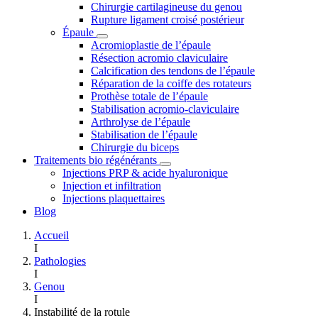
Chirurgie cartilagineuse du genou
Rupture ligament croisé postérieur
Épaule
Acromioplastie de l’épaule
Résection acromio claviculaire
Calcification des tendons de l’épaule
Réparation de la coiffe des rotateurs
Prothèse totale de l’épaule
Stabilisation acromio-claviculaire
Arthrolyse de l’épaule
Stabilisation de l’épaule
Chirurgie du biceps
Traitements bio régénérants
Injections PRP & acide hyaluronique
Injection et infiltration
Injections plaquettaires
Blog
Accueil
I
Pathologies
I
Genou
I
Instabilité de la rotule