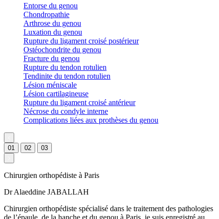
Entorse du genou
Chondropathie
Arthrose du genou
Luxation du genou
Rupture du ligament croisé postérieur
Ostéochondrite du genou
Fracture du genou
Rupture du tendon rotulien
Tendinite du tendon rotulien
Lésion méniscale
Lésion cartilagineuse
Rupture du ligament croisé antérieur
Nécrose du condyle interne
Complications liées aux prothèses du genou
01
02
03
Chirurgien orthopédiste à Paris
Dr Alaeddine JABALLAH
Chirurgien orthopédiste spécialisé dans le traitement des pathologies
de l’épaule, de la hanche et du genou à Paris, je suis enregistré au