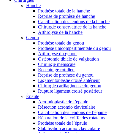
Chirurgies
Hanche
Prothèse totale de la hanche
Reprise de prothèse de hanche
Calcification des tendons de la hanche
Chirurgie conservatrice de la hanche
Arthrolyse de la hanche
Genou
Prothèse totale du genou
Prothèse unicompartimentale du genou
Arthrolyse du genou
Ostéotomie tibiale de valgisation
Chirurgie méniscale
Recentrage rotulien
Reprise de prothèse du genou
Ligamentoplastie croisé antérieur
Chirurgie cartilagineuse du genou
Rupture ligament croisé postérieur
Épaule
Acromioplastie de l’épaule
Résection acromio claviculaire
Calcification des tendons de l’épaule
Réparation de la coiffe des rotateurs
Prothèse totale de l’épaule
Stabilisation acromio-claviculaire