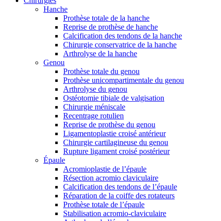
Chirurgies
Hanche
Prothèse totale de la hanche
Reprise de prothèse de hanche
Calcification des tendons de la hanche
Chirurgie conservatrice de la hanche
Arthrolyse de la hanche
Genou
Prothèse totale du genou
Prothèse unicompartimentale du genou
Arthrolyse du genou
Ostéotomie tibiale de valgisation
Chirurgie méniscale
Recentrage rotulien
Reprise de prothèse du genou
Ligamentoplastie croisé antérieur
Chirurgie cartilagineuse du genou
Rupture ligament croisé postérieur
Épaule
Acromioplastie de l’épaule
Résection acromio claviculaire
Calcification des tendons de l’épaule
Réparation de la coiffe des rotateurs
Prothèse totale de l’épaule
Stabilisation acromio-claviculaire