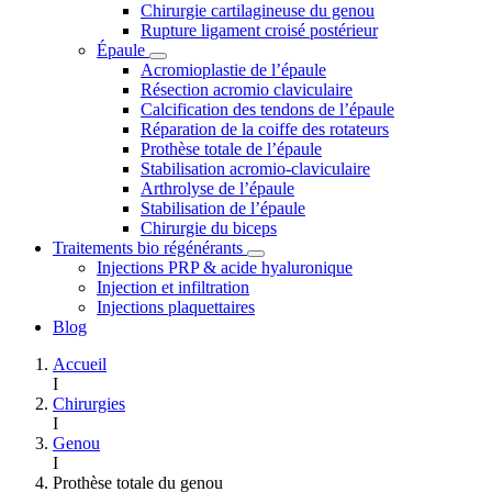
Chirurgie cartilagineuse du genou
Rupture ligament croisé postérieur
Épaule
Acromioplastie de l’épaule
Résection acromio claviculaire
Calcification des tendons de l’épaule
Réparation de la coiffe des rotateurs
Prothèse totale de l’épaule
Stabilisation acromio-claviculaire
Arthrolyse de l’épaule
Stabilisation de l’épaule
Chirurgie du biceps
Traitements bio régénérants
Injections PRP & acide hyaluronique
Injection et infiltration
Injections plaquettaires
Blog
Accueil
I
Chirurgies
I
Genou
I
Prothèse totale du genou