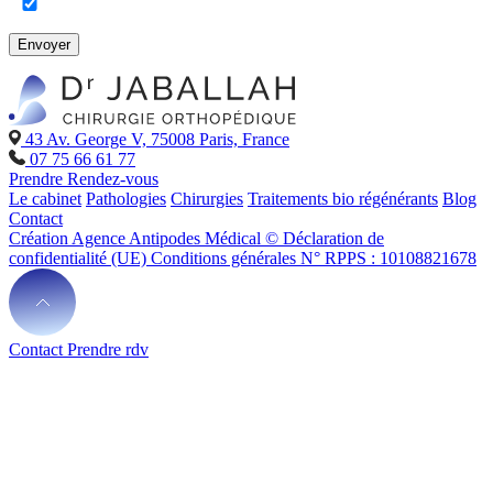
Envoyer
43 Av. George V, 75008 Paris, France
07 75 66 61 77
Prendre Rendez-vous
Le cabinet
Pathologies
Chirurgies
Traitements bio régénérants
Blog
Contact
Création Agence Antipodes Médical ©
Déclaration de
confidentialité (UE)
Conditions générales
N° RPPS : 10108821678
Contact
Prendre rdv