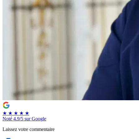
★
★
★
★
★
Noté
4.9/5
sur Google
Laissez votre commentaire