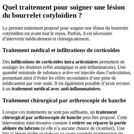
Quel traitement pour soigner une lésion
du bourrelet cotyloïdien ?
Le premier traitement proposé pour soigner une lésion du bourrelet
cotyloïdien est avant tout le repos. Parfois, il est nécessaire
d’intervenir médicalement et chirurgicalement.
Traitement médical et infiltrations de corticoïdes
Des
infiltrations de corticoïdes intra articulaires
permettent de
soulager les douleurs (effet antalgique et anti-inflammatoire). Une
quantité minimale de substance active est injectée dans l’articulation,
permettant ainsi d’éviter les effets secondaires d’une prise de
médicament par voie orale. Il est également possible d’avoir recours
à un
traitement médical avec anti-inflammatoires
.
Traitement chirurgical par arthroscopie de hanche
Lorsque ces traitements ne sont pas suffisants, un
traitement
chirurgical par arthroscopie de hanche
peut être proposé. Cette
intervention mini-invasive consiste à
retirer ou réparer la partie
abîmée du labrum
(si elle n’a aucune chance de cicatriser). Une
fois la lésion isolée excisée ou sa cause corrigée (suppression du