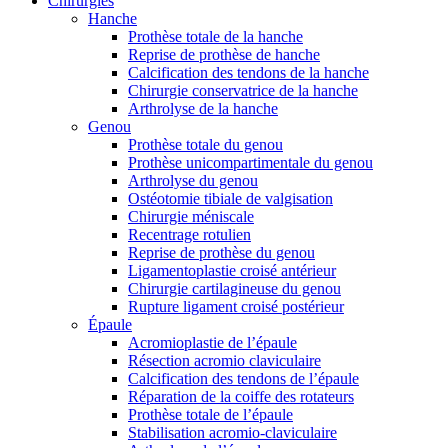
Chirurgies
Hanche
Prothèse totale de la hanche
Reprise de prothèse de hanche
Calcification des tendons de la hanche
Chirurgie conservatrice de la hanche
Arthrolyse de la hanche
Genou
Prothèse totale du genou
Prothèse unicompartimentale du genou
Arthrolyse du genou
Ostéotomie tibiale de valgisation
Chirurgie méniscale
Recentrage rotulien
Reprise de prothèse du genou
Ligamentoplastie croisé antérieur
Chirurgie cartilagineuse du genou
Rupture ligament croisé postérieur
Épaule
Acromioplastie de l’épaule
Résection acromio claviculaire
Calcification des tendons de l’épaule
Réparation de la coiffe des rotateurs
Prothèse totale de l’épaule
Stabilisation acromio-claviculaire