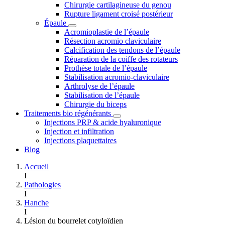
Chirurgie cartilagineuse du genou
Rupture ligament croisé postérieur
Épaule
Acromioplastie de l’épaule
Résection acromio claviculaire
Calcification des tendons de l’épaule
Réparation de la coiffe des rotateurs
Prothèse totale de l’épaule
Stabilisation acromio-claviculaire
Arthrolyse de l’épaule
Stabilisation de l’épaule
Chirurgie du biceps
Traitements bio régénérants
Injections PRP & acide hyaluronique
Injection et infiltration
Injections plaquettaires
Blog
Accueil
I
Pathologies
I
Hanche
I
Lésion du bourrelet cotyloïdien