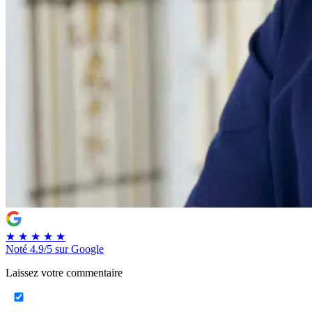
★
★
★
★
★
Noté
4.9/5
sur Google
Laissez votre commentaire