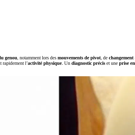
 du genou
, notamment lors des
mouvements de pivot
, de
changement d
nt rapidement l’
activité physique
. Un
diagnostic précis
et une
prise e