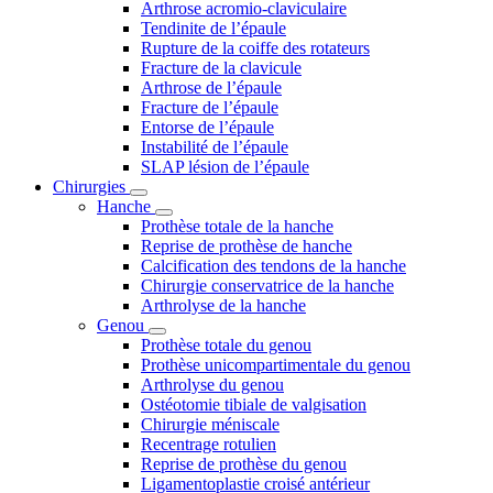
Arthrose acromio-claviculaire
Tendinite de l’épaule
Rupture de la coiffe des rotateurs
Fracture de la clavicule
Arthrose de l’épaule
Fracture de l’épaule
Entorse de l’épaule
Instabilité de l’épaule
SLAP lésion de l’épaule
Chirurgies
Hanche
Prothèse totale de la hanche
Reprise de prothèse de hanche
Calcification des tendons de la hanche
Chirurgie conservatrice de la hanche
Arthrolyse de la hanche
Genou
Prothèse totale du genou
Prothèse unicompartimentale du genou
Arthrolyse du genou
Ostéotomie tibiale de valgisation
Chirurgie méniscale
Recentrage rotulien
Reprise de prothèse du genou
Ligamentoplastie croisé antérieur