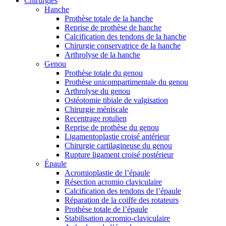
Chirurgies
Hanche
Prothèse totale de la hanche
Reprise de prothèse de hanche
Calcification des tendons de la hanche
Chirurgie conservatrice de la hanche
Arthrolyse de la hanche
Genou
Prothèse totale du genou
Prothèse unicompartimentale du genou
Arthrolyse du genou
Ostéotomie tibiale de valgisation
Chirurgie méniscale
Recentrage rotulien
Reprise de prothèse du genou
Ligamentoplastie croisé antérieur
Chirurgie cartilagineuse du genou
Rupture ligament croisé postérieur
Épaule
Acromioplastie de l’épaule
Résection acromio claviculaire
Calcification des tendons de l’épaule
Réparation de la coiffe des rotateurs
Prothèse totale de l’épaule
Stabilisation acromio-claviculaire