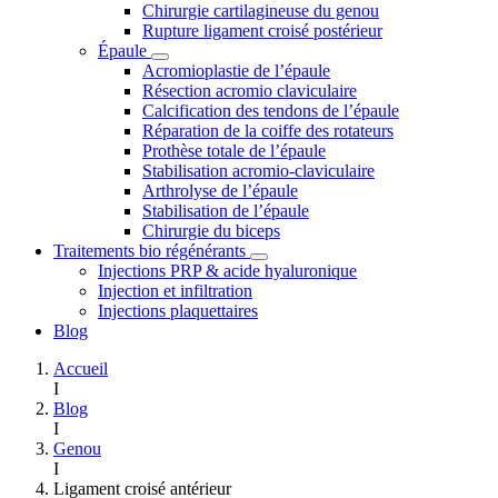
Chirurgie cartilagineuse du genou
Rupture ligament croisé postérieur
Épaule
Acromioplastie de l’épaule
Résection acromio claviculaire
Calcification des tendons de l’épaule
Réparation de la coiffe des rotateurs
Prothèse totale de l’épaule
Stabilisation acromio-claviculaire
Arthrolyse de l’épaule
Stabilisation de l’épaule
Chirurgie du biceps
Traitements bio régénérants
Injections PRP & acide hyaluronique
Injection et infiltration
Injections plaquettaires
Blog
Accueil
I
Blog
I
Genou
I
Ligament croisé antérieur