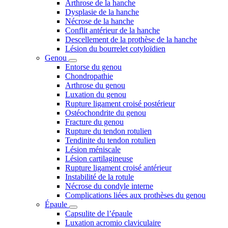
Arthrose de la hanche
Dysplasie de la hanche
Nécrose de la hanche
Conflit antérieur de la hanche
Descellement de la prothèse de la hanche
Lésion du bourrelet cotyloïdien
Genou
Entorse du genou
Chondropathie
Arthrose du genou
Luxation du genou
Rupture ligament croisé postérieur
Ostéochondrite du genou
Fracture du genou
Rupture du tendon rotulien
Tendinite du tendon rotulien
Lésion méniscale
Lésion cartilagineuse
Rupture ligament croisé antérieur
Instabilité de la rotule
Nécrose du condyle interne
Complications liées aux prothèses du genou
Épaule
Capsulite de l’épaule
Luxation acromio claviculaire