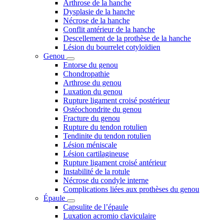
Arthrose de la hanche
Dysplasie de la hanche
Nécrose de la hanche
Conflit antérieur de la hanche
Descellement de la prothèse de la hanche
Lésion du bourrelet cotyloïdien
Genou
Entorse du genou
Chondropathie
Arthrose du genou
Luxation du genou
Rupture ligament croisé postérieur
Ostéochondrite du genou
Fracture du genou
Rupture du tendon rotulien
Tendinite du tendon rotulien
Lésion méniscale
Lésion cartilagineuse
Rupture ligament croisé antérieur
Instabilité de la rotule
Nécrose du condyle interne
Complications liées aux prothèses du genou
Épaule
Capsulite de l’épaule
Luxation acromio claviculaire