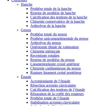
Chirurgies
Hanche
Prothèse totale de la hanche
Reprise de prothèse de hanche
Calcification des tendons de la hanche
Chirurgie conservatrice de la hanche
Arthrolyse de la hanche
Genou
Prothèse totale du genou
Prothèse unicompartimentale du genou
Arthrolyse du genou
Ostéotomie tibiale de valgisation
Chirurgie méniscale
Recentrage rotulien
Reprise de prothèse du genou
Ligamentoplastie croisé antérieur
Chirurgie cartilagineuse du genou
Rupture ligament croisé postérieur
Épaule
Acromioplastie de l’épaule
Résection acromio claviculaire
Calcification des tendons de l’épaule
Réparation de la coiffe des rotateurs
Prothèse totale de l’épaule
Stabilisation acromio-claviculaire