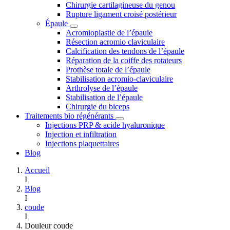
Chirurgie cartilagineuse du genou
Rupture ligament croisé postérieur
Épaule
Acromioplastie de l’épaule
Résection acromio claviculaire
Calcification des tendons de l’épaule
Réparation de la coiffe des rotateurs
Prothèse totale de l’épaule
Stabilisation acromio-claviculaire
Arthrolyse de l’épaule
Stabilisation de l’épaule
Chirurgie du biceps
Traitements bio régénérants
Injections PRP & acide hyaluronique
Injection et infiltration
Injections plaquettaires
Blog
Accueil
I
Blog
I
coude
I
Douleur coude