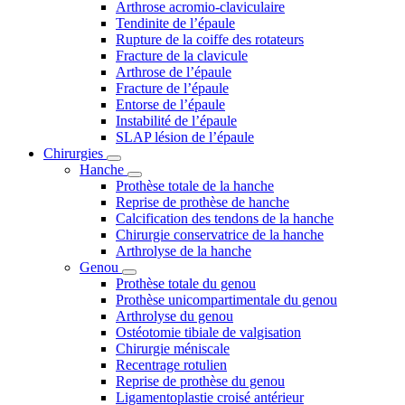
Arthrose acromio-claviculaire
Tendinite de l’épaule
Rupture de la coiffe des rotateurs
Fracture de la clavicule
Arthrose de l’épaule
Fracture de l’épaule
Entorse de l’épaule
Instabilité de l’épaule
SLAP lésion de l’épaule
Chirurgies
Hanche
Prothèse totale de la hanche
Reprise de prothèse de hanche
Calcification des tendons de la hanche
Chirurgie conservatrice de la hanche
Arthrolyse de la hanche
Genou
Prothèse totale du genou
Prothèse unicompartimentale du genou
Arthrolyse du genou
Ostéotomie tibiale de valgisation
Chirurgie méniscale
Recentrage rotulien
Reprise de prothèse du genou
Ligamentoplastie croisé antérieur